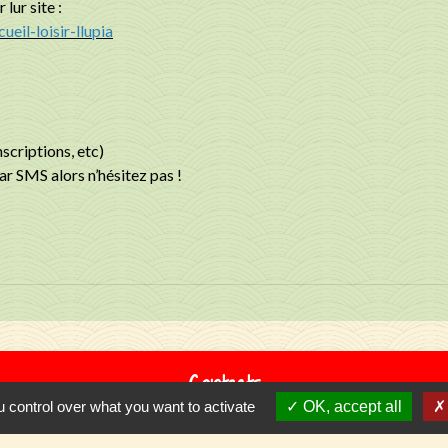
lur site :
eil-loisir-llupia
scriptions, etc)
r SMS alors n’hésitez pas !
Contacts
 control over what you want to activate
OK, accept all
Commune de Llupia