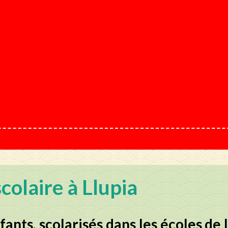
scolaire à Llupia
ants, scolarisés dans les écoles de L