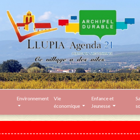
Environnement
Vie
Enfance et
Sa
économique
Jeunesse
s