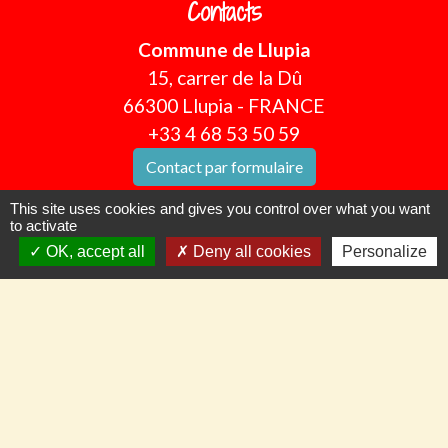
Contacts
Commune de Llupia
15, carrer de la Dû
66300 Llupia - FRANCE
+33 4 68 53 50 59
Contact par formulaire
This site uses cookies and gives you control over what you want
to activate
OK, accept all
Deny all cookies
Personalize
Pour nous suivre en temps réel
Panneau Pocket
Facebook
CommuniCity
Mentions légales
-
Politique de confidentialité
-