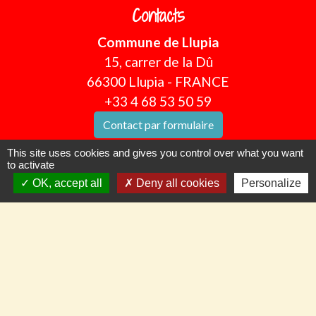
Contacts
Commune de Llupia
15, carrer de la Dû
66300 Llupia - FRANCE
+33 4 68 53 50 59
Contact par formulaire
This site uses cookies and gives you control over what you want
to activate
OK, accept all
Deny all cookies
Personalize
Pour nous suivre en temps réel
Panneau Pocket
Facebook
CommuniCity