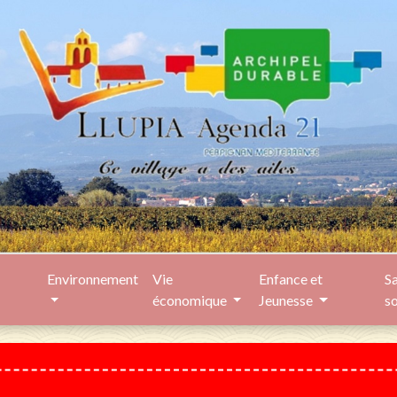
Environnement
Vie
Enfance et
Sa
économique
Jeunesse
s