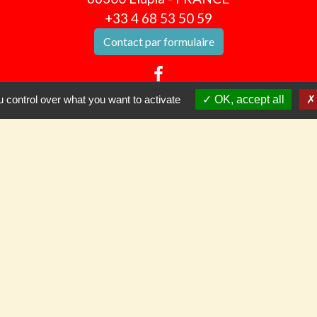
+33 4 68 53 50 59
Contact par formulaire
 control over what you want to activate
OK, accept all
ivre en temps réel
t
tique de confidentialité
-
Accessibilité
-
Plan du sit
Site créé en partenariat avec Réseau des Communes