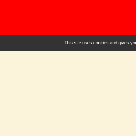
This site uses cookies and gives you
Pour nous su
Panneau Pocke
Facebook
CommuniCity
Mentions légales
-
Poli