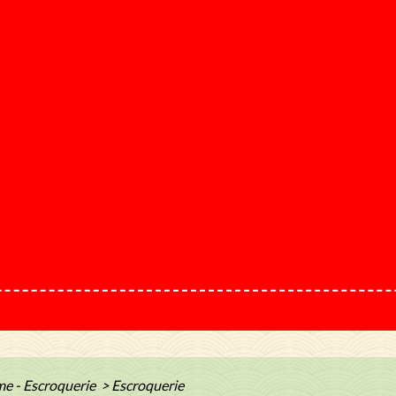
me - Escroquerie
>
Escroquerie