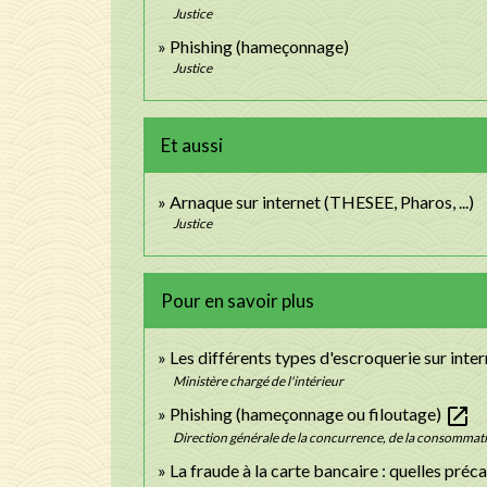
Justice
Phishing (hameçonnage)
Justice
Et aussi
Arnaque sur internet (THESEE, Pharos, ...)
Justice
Pour en savoir plus
Les différents types d'escroquerie sur inte
Ministère chargé de l'intérieur
open_in_new
Phishing (hameçonnage ou filoutage)
Direction générale de la concurrence, de la consommat
La fraude à la carte bancaire : quelles pré