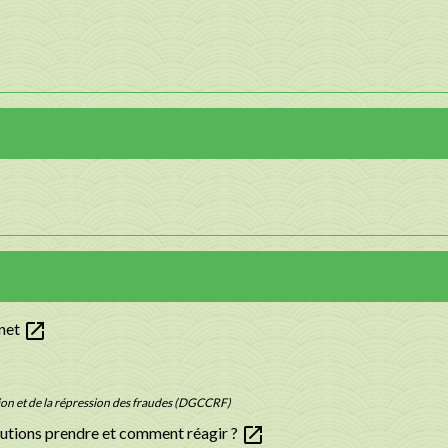
open_in_new
rnet
ion et de la répression des fraudes (DGCCRF)
open_in_new
cautions prendre et comment réagir ?