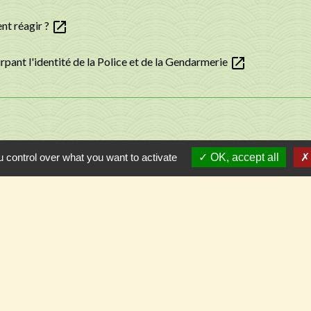
open_in_new
nt réagir ?
open_in_new
ant l'identité de la Police et de la Gendarmerie
 control over what you want to activate
OK, accept all
Contacts
Commune de Llupia
15, carrer de la Dû
66300 Llupia - FRANCE
+33 4 68 53 50 59
Contact par formulaire