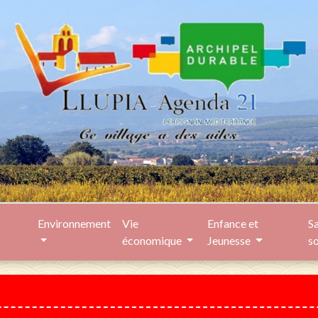
Environnement
Vie
Enfance et
Sa
économique
Jeunesse
s