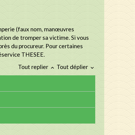
tromperie (faux nom, manœuvres
ntion de tromper sa victime. Si vous
près du procureur. Pour certaines
éléservice THESEE.
Tout replier
Tout déplier
keyboard_arrow_up
keyboard_arrow_down