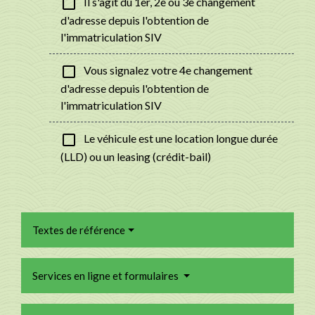
check_box_outline_blank
Il s'agit du 1er, 2e ou 3e changement
d'adresse depuis l'obtention de
l'immatriculation SIV
check_box_outline_blank
Vous signalez votre 4e changement
d'adresse depuis l'obtention de
l'immatriculation SIV
check_box_outline_blank
Le véhicule est une location longue durée
(LLD) ou un leasing (crédit-bail)
Textes de référence
Services en ligne et formulaires