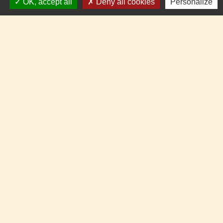
OK, accept all
Deny all cookies
Personalize
15, carrer de la Dû
66300 Llupia - FRANCE
+33 4 68 53 50 59
Contact par formulaire
Pour nous suivre en temps réel
Panneau Pocket
Facebook
CommuniCity
Mentions légales
-
Politique de confidentialité
-
Accessibilité
-
Plan du site
-