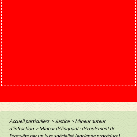
Accueil particuliers
>
Justice
>
Mineur auteur
d'infraction
>
Mineur délinquant : déroulement de
l'enquête par un juge spécialisé (ancienne procédure)