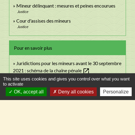
Mineur délinquant : mesures et peines encourues
Justice
Cour d'assises des mineurs
Justice
Pour en savoir plus
Juridictions pour les mineurs avant le 30 septembre
open_in_new
2021 : schéma de la chaîne pénale
Ministère chargé de la justice
This site uses cookies and gives you control over what you want
to activate
open_in_new
La justice des mineurs
OK, accept all
Deny all cookies
Personalize
Ministère chargé de la justice
Signaler une erreur sur cette page