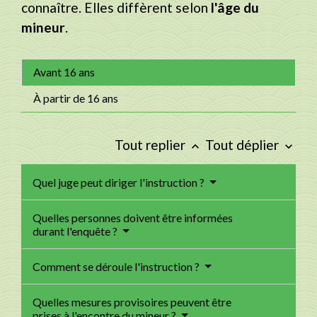
connaître. Elles diffèrent selon
l'âge du
mineur
.
Avant 16 ans
À partir de 16 ans
Tout replier
Tout déplier
keyboard_arrow_up
keyboard_arrow_down
Quel juge peut diriger l'instruction ?
Quelles personnes doivent être informées
durant l'enquête ?
Comment se déroule l'instruction ?
Quelles mesures provisoires peuvent être
prises à l'encontre du mineur ?