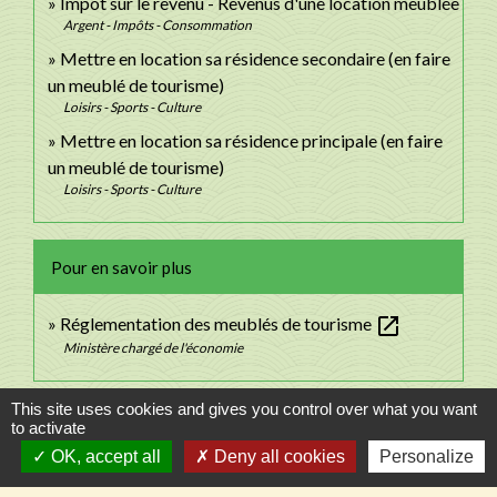
Impôt sur le revenu - Revenus d'une location meublée
Argent - Impôts - Consommation
Mettre en location sa résidence secondaire (en faire
un meublé de tourisme)
Loisirs - Sports - Culture
Mettre en location sa résidence principale (en faire
un meublé de tourisme)
Loisirs - Sports - Culture
Pour en savoir plus
open_in_new
Réglementation des meublés de tourisme
Ministère chargé de l'économie
This site uses cookies and gives you control over what you want
Signaler une erreur sur cette page
to activate
OK, accept all
Deny all cookies
Personalize