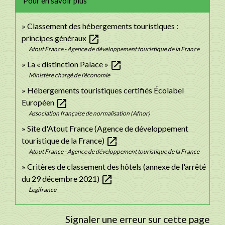
Pour en savoir plus
Classement des hébergements touristiques :
open_in_new
principes généraux
Atout France - Agence de développement touristique de la France
open_in_new
La « distinction Palace »
Ministère chargé de l'économie
Hébergements touristiques certifiés Écolabel
open_in_new
Européen
Association française de normalisation (Afnor)
Site d'Atout France (Agence de développement
open_in_new
touristique de la France)
Atout France - Agence de développement touristique de la France
Critères de classement des hôtels (annexe de l'arrêté
open_in_new
du 29 décembre 2021)
Legifrance
Signaler une erreur sur cette page