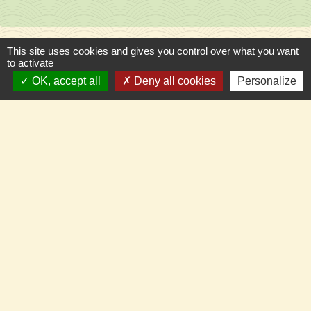
This site uses cookies and gives you control over what you want
to activate
Contacts
OK, accept all
Deny all cookies
Personalize
Commune de Llupia
15, carrer de la Dû
66300 Llupia - FRANCE
+33 4 68 53 50 59
Contact par formulaire
Pour nous suivre en temps réel
Panneau Pocket