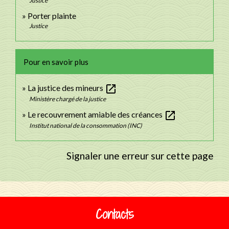
Justice
Porter plainte
Justice
Pour en savoir plus
open_in_new
La justice des mineurs
Ministère chargé de la justice
open_in_new
Le recouvrement amiable des créances
Institut national de la consommation (INC)
Signaler une erreur sur cette page
Contacts