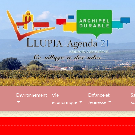
Environnement
Vie
Enfance et
Sa
économique
Jeunesse
s