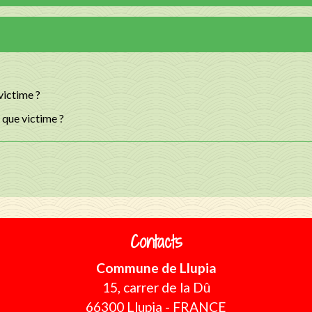
victime ?
 que victime ?
Contacts
Commune de Llupia
15, carrer de la Dû
66300 Llupia - FRANCE