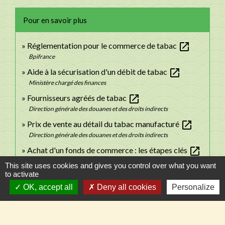
Pour en savoir plus
open_in_new
Réglementation pour le commerce de tabac
Bpifrance
open_in_new
Aide à la sécurisation d'un débit de tabac
Ministère chargé des finances
open_in_new
Fournisseurs agréés de tabac
Direction générale des douanes et des droits indirects
open_in_new
Prix de vente au détail du tabac manufacturé
Direction générale des douanes et des droits indirects
open_in_new
Achat d'un fonds de commerce : les étapes clés
Ministère chargé des finances
This site uses cookies and gives you control over what you want
to activate
Les solutions pour financer votre reprise d'entreprise
OK, accept all
Deny all cookies
Personalize
open_in_new
Ministère chargé des finances