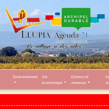
Environnement
Vie
Enfance et
Sa
économique
Jeunesse
s