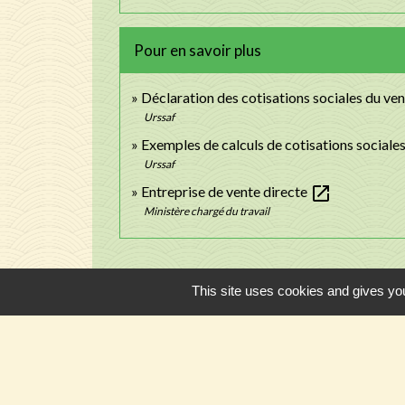
Pour en savoir plus
Déclaration des cotisations sociales du ve
Urssaf
Exemples de calculs de cotisations sociale
Urssaf
open_in_new
Entreprise de vente directe
Ministère chargé du travail
This site uses cookies and gives you