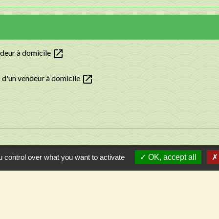
open_in_new
ndeur à domicile
open_in_new
s d'un vendeur à domicile
 control over what you want to activate
OK, accept all
Contacts
Commune de Llupia