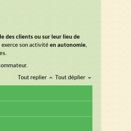
e des clients ou sur leur lieu de
 exerce son activité
en autonomie
,
es.
nsommateur.
Tout replier
Tout déplier
keyboard_arrow_up
keyboard_arrow_down