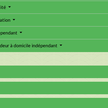
vité
lation
dépendant
ndeur à domicile indépendant