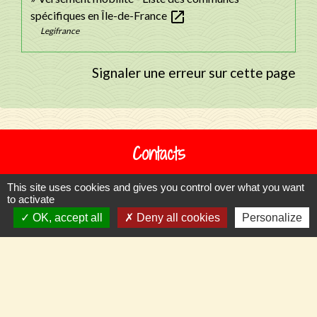
open_in_new
spécifiques en Île-de-France
Legifrance
Signaler une erreur sur cette page
Contacts
Commune de Llupia
This site uses cookies and gives you control over what you want
15, carrer de la Dû
to activate
OK, accept all
Deny all cookies
Personalize
66300 Llupia - FRANCE
+33 4 68 53 50 59
Contact par formulaire