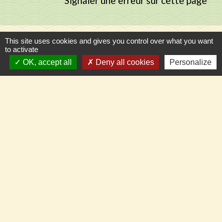
Signaler une erreur sur cette page
This site uses cookies and gives you control over what you want
to activate
Contacts
OK, accept all
Deny all cookies
Personalize
Commune de Llupia
15, carrer de la Dû
66300 Llupia - FRANCE
+33 4 68 53 50 59
Contact par formulaire
Pour nous suivre en temps réel
Panneau Pocket