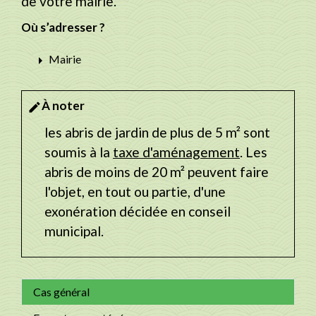
de votre mairie.
Où s’adresser ?
arrow_right
Mairie
À noter
edit
les abris de jardin de plus de 5 m² sont
soumis à la
taxe d'aménagement
. Les
abris de moins de 20 m² peuvent faire
l'objet, en tout ou partie, d'une
exonération décidée en conseil
municipal.
Cas général