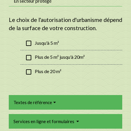
En secteur protégé
Le choix de l'autorisation d'urbanisme dépend
de la surface de votre construction.
check_box_outline_blank
Jusqu'à 5 m²
check_box_outline_blank
Plus de 5 m² jusqu'à 20m²
check_box_outline_blank
Plus de 20 m²
Textes de référence
Services en ligne et formulaires