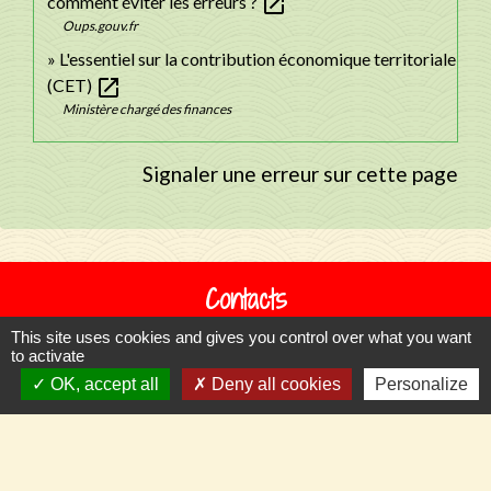
open_in_new
comment éviter les erreurs ?
Oups.gouv.fr
L'essentiel sur la contribution économique territoriale
open_in_new
(CET)
Ministère chargé des finances
Signaler une erreur sur cette page
Contacts
Commune de Llupia
This site uses cookies and gives you control over what you want
to activate
15, carrer de la Dû
OK, accept all
Deny all cookies
Personalize
66300 Llupia - FRANCE
+33 4 68 53 50 59
Contact par formulaire