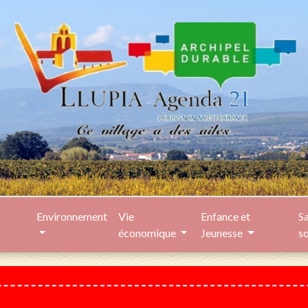
Environnement
Vie
Enfance et
Sa
économique
Jeunesse
s