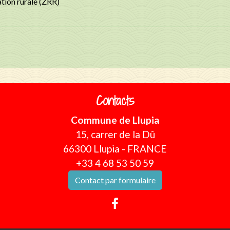
ation rurale (ZRR)
Contacts
Commune de Llupia
15, carrer de la Dû
66300 Llupia - FRANCE
+33 4 68 53 50 59
Contact par formulaire