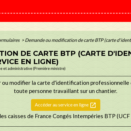
formulaires
>
Demande ou modification de carte BTP (carte d'identi
ION DE CARTE BTP (CARTE D'IDE
VICE EN LIGNE)
le et administrative (Première ministre)
u modifier la carte d'identification professionnelle 
toute personne travaillant sur un chantier.
open_in_new
Accéder au service en ligne
des caisses de France Congés Intempéries BTP (UCF