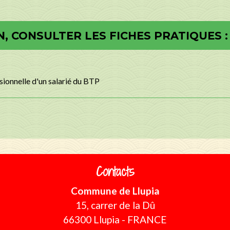
, CONSULTER LES FICHES PRATIQUES :
sionnelle d'un salarié du BTP
Contacts
Commune de Llupia
15, carrer de la Dû
66300 Llupia - FRANCE