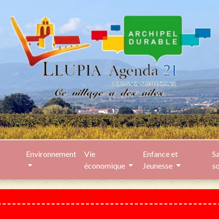
Environnement
Vie
Enfance et
Sa
économique
Jeunesse
s