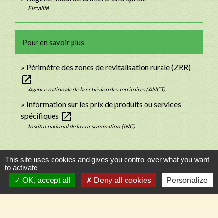
Fiscalité
Pour en savoir plus
Périmètre des zones de revitalisation rurale (ZRR)
open_in_new
Agence nationale de la cohésion des territoires (ANCT)
Information sur les prix de produits ou services
open_in_new
spécifiques
Institut national de la consommation (INC)
Signaler une erreur sur cette page
This site uses cookies and gives you control over what you want
to activate
OK, accept all
Deny all cookies
Personalize
Contacts