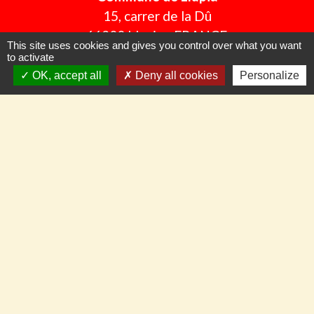
15, carrer de la Dû
66300 Llupia - FRANCE
This site uses cookies and gives you control over what you want
+33 4 68 53 50 59
to activate
OK, accept all
Deny all cookies
Personalize
Contact par formulaire
Pour nous suivre en temps réel
Panneau Pocket
Facebook
CommuniCity
Mentions légales
-
Politique de confidentialité
-
Accessibilité
-
Plan du site
-