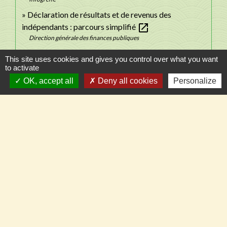
Déclaration de résultats et de revenus des
open_in_new
indépendants : parcours simplifié
Direction générale des finances publiques
open_in_new
Cotisations sociales du chef d'entreprise
This site uses cookies and gives you control over what you want
Urssaf
to activate
open_in_new
Centre de gestion agréé (CGA)
OK, accept all
Deny all cookies
Personalize
Ministère chargé des finances
Le statut de collaborateur d'exploitation ou
open_in_new
d'entreprise agricole
Caisse centrale de la mutualité sociale agricole (MSA)
Signaler une erreur sur cette page
Contacts