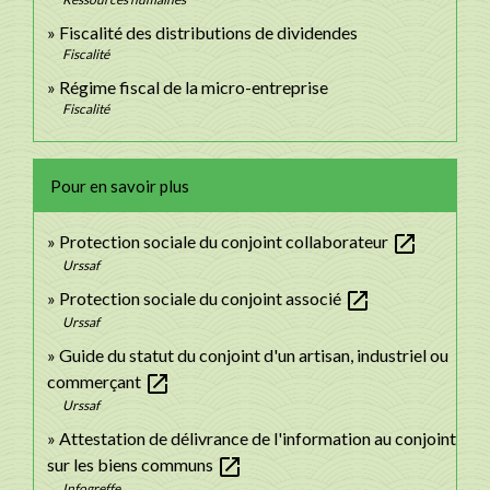
Fiscalité des distributions de dividendes
Fiscalité
Régime fiscal de la micro-entreprise
Fiscalité
Pour en savoir plus
open_in_new
Protection sociale du conjoint collaborateur
Urssaf
open_in_new
Protection sociale du conjoint associé
Urssaf
Guide du statut du conjoint d'un artisan, industriel ou
open_in_new
commerçant
Urssaf
Attestation de délivrance de l'information au conjoint
open_in_new
sur les biens communs
Infogreffe